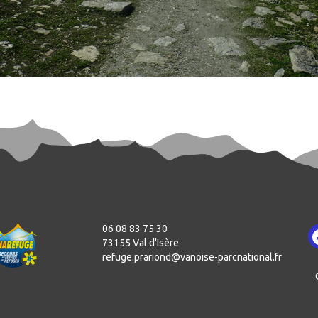
06 08 83 75 30
73155 Val d'Isère
refuge.prariond@vanoise-parcnational.fr