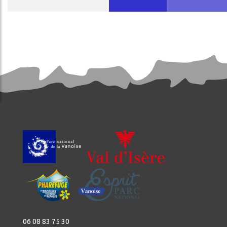
DA
ercher
06 08 83 75 30