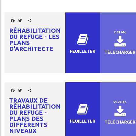
NAL
Facebook
Twitter
Share
SE
RÉHABILITATION
2.01 Mo
DU REFUGE - LES
ÈS
PLANS
D'ARCHITECTE
FEUILLETER
TÉLÉCHARGER
S
AC
Facebook
Twitter
Share
TRAVAUX DE
51.24 Ko
ENNAGE
RÉHABILITATION
DU REFUGE -
CES
PLANS DES
FEUILLETER
TÉLÉCHARGER
DIFFÉRENTS
LITÉS
NIVEAUX