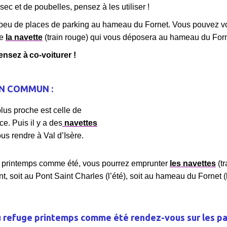
sec et de poubelles, pensez à les utiliser !
a peu de places de parking au hameau du Fornet. Vous pouvez 
re
la navette
(train rouge) qui vous déposera au hameau du Forn
pensez à
co-voiturer
!
N COMMUN :
lus proche est celle de
e. Puis il y a des
navettes
us rendre à Val d’Isère.
e, printemps comme été, vous pourrez emprunter
les navettes
(tr
, soit au Pont Saint Charles (l’été), soit au hameau du Fornet (l
u refuge printemps comme été rendez-vous sur les pa