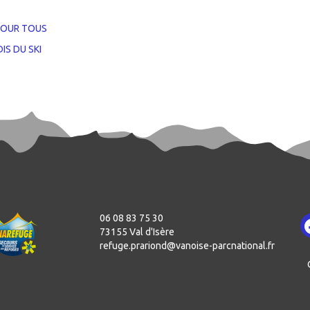
POUR TOUS
IS DU SKI
06 08 83 75 30
73155 Val d'Isère
refuge.prariond@vanoise-parcnational.fr