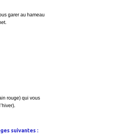
vous garer au hameau
et.
ain rouge) qui vous
’hiver).
ges suivantes :